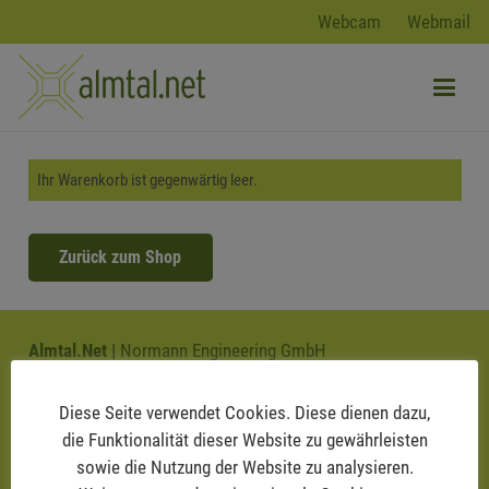
Webcam
Webmail
Ihr Warenkorb ist gegenwärtig leer.
Zurück zum Shop
Almtal.Net |
Normann Engineering GmbH
Linzer Strasse 139, 4600 Wels
Hotline: +43 676 724 73 50
Diese Seite verwendet Cookies. Diese dienen dazu,
office@almtal.net
die Funktionalität dieser Website zu gewährleisten
sowie die Nutzung der Website zu analysieren.