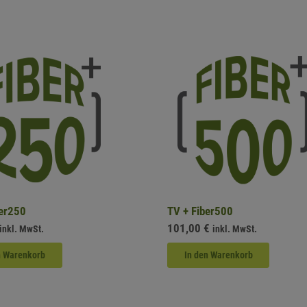
ber250
TV + Fiber500
101,00
€
inkl. MwSt.
inkl. MwSt.
n Warenkorb
In den Warenkorb