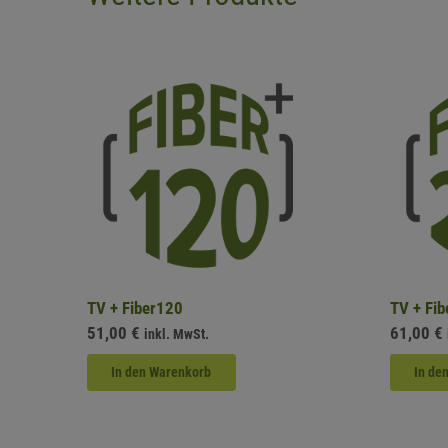
TV + Fiber120
TV + Fi
51,00
€
61,00
€
inkl. MwSt.
In den Warenkorb
In de