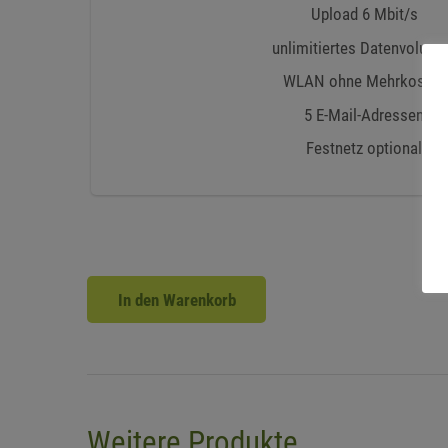
Upload 6 Mbit/s
unlimitiertes Datenvolum
WLAN ohne Mehrkosten
5 E-Mail-Adressen
Festnetz optional
In den Warenkorb
TV
+
Fiber50
Menge
Weitere Produkte