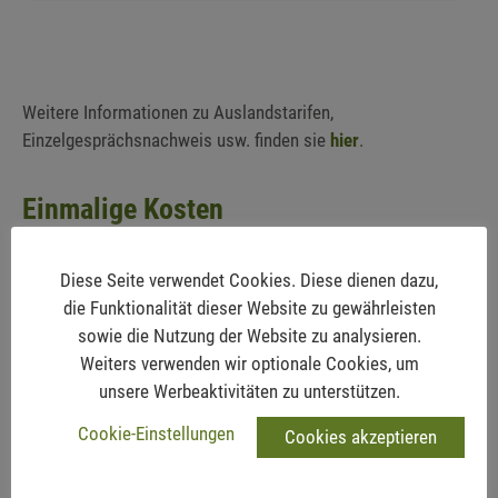
Weitere Informationen zu Auslandstarifen,
Einzelgesprächsnachweis usw. finden sie
hier
.
Einmalige Kosten
Aktivierungsentgelt: € 39,90
Diese Seite verwendet Cookies. Diese dienen dazu,
Neue Rufnummer aus einem möglichen Vorwahlbereich:
die Funktionalität dieser Website zu gewährleisten
kostenlos
sowie die Nutzung der Website zu analysieren.
Weiters verwenden wir optionale Cookies, um
Alle Preise exkl. USt. in Euro pro Minute bei
unsere Werbeaktivitäten zu unterstützen.
sekundengenauer Abrechnung ab der 1. Sekunde (Taktung
1/1)
Cookie-Einstellungen
Cookies akzeptieren
Ohne Internetanschluss wird eine
Bereitstellungspauschale*
von € 24,00 / Jahr verrechnet.