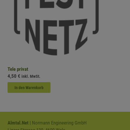
Tele privat
4,50
€
inkl. MwSt.
In den Warenkorb
Almtal.Net |
Normann Engineering GmbH
Linzer Strasse 139, 4600 Wels